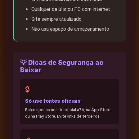
Qualquer celular ou PC com internet
Site sempre atualizado
Não usa espaço de armazenamento
💡 Dicas de Segurança ao
Baixar
🔒
Só use fontes oficiais
Baixe apenas no site oficial a76, na App Store
ou na Play Store. Evite links de terceiros.