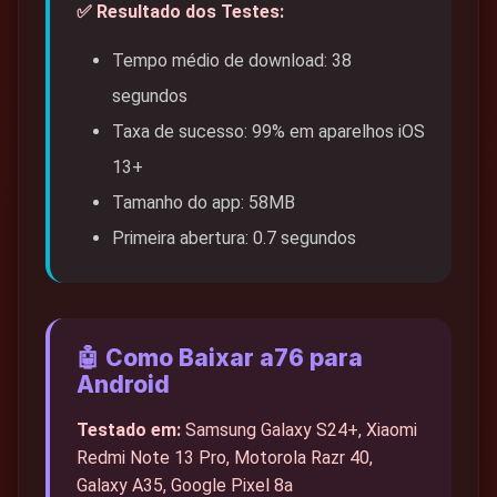
✅ Resultado dos Testes:
Tempo médio de download: 38
segundos
Taxa de sucesso: 99% em aparelhos iOS
13+
Tamanho do app: 58MB
Primeira abertura: 0.7 segundos
🤖 Como Baixar a76 para
Android
Testado em:
Samsung Galaxy S24+, Xiaomi
Redmi Note 13 Pro, Motorola Razr 40,
Galaxy A35, Google Pixel 8a