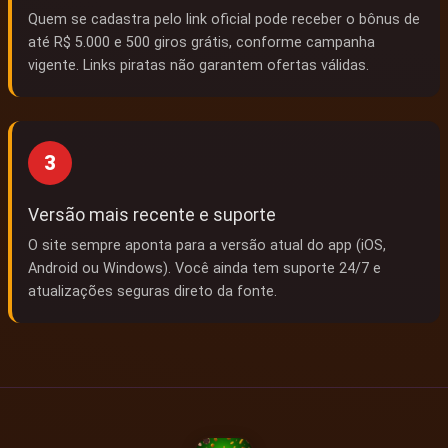
Quem se cadastra pelo link oficial pode receber o bônus de
até R$ 5.000 e 500 giros grátis, conforme campanha
vigente. Links piratas não garantem ofertas válidas.
3
Versão mais recente e suporte
O site sempre aponta para a versão atual do app (iOS,
Android ou Windows). Você ainda tem suporte 24/7 e
atualizações seguras direto da fonte.