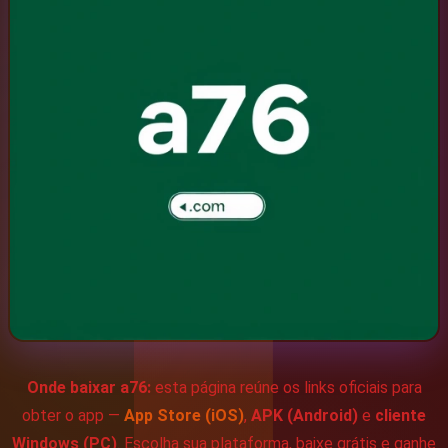
Game
Lottery
👤 CONTA
Login
Cadastro
Onde baixar a76:
esta página reúne os links oficiais para
Bônus
obter o app —
App Store (iOS)
,
APK (Android)
e
cliente
Windows (PC)
. Escolha sua plataforma, baixe grátis e ganhe