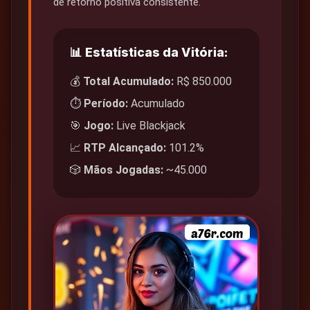
de retorno positiva consistente.
📊 Estatísticas da Vitória:
💰
Total Acumulado:
R$ 850.000
⏱️
Período:
Acumulado
🎯
Jogo:
Live Blackjack
📈
RTP Alcançado:
101.2%
🎲
Mãos Jogadas:
~45.000