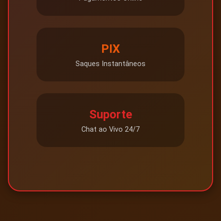
PIX
Saques Instantâneos
Suporte
Chat ao Vivo 24/7