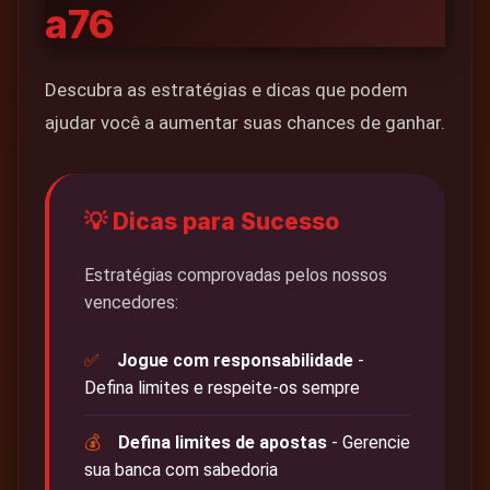
a76
Descubra as estratégias e dicas que podem
ajudar você a aumentar suas chances de ganhar.
💡 Dicas para Sucesso
Estratégias comprovadas pelos nossos
vencedores:
✅
Jogue com responsabilidade
-
Defina limites e respeite-os sempre
💰
Defina limites de apostas
- Gerencie
sua banca com sabedoria