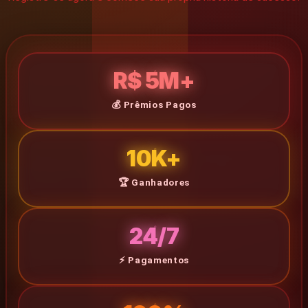
VIP
R$ 5M+
🏆 PLATAFORMA
💰 Prêmios Pagos
Plataforma
10K+
Bet
🏆 Ganhadores
Win
24/7
⚡ Pagamentos
APP