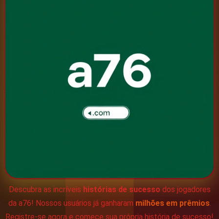
Game
Lottery
👤 CONTA
Login
Cadastro
Descubra as incríveis
histórias de sucesso
dos jogadores
Bônus
da a76! Nossos usuários já ganharam
milhões em prêmios
.
Registre-se agora e comece sua própria história de sucesso!