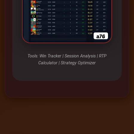
Tools: Win Tracker | Session Analysis | RTP
Calculator | Strategy Optimizer