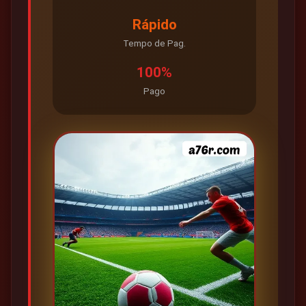
Rápido
Tempo de Pag.
100%
Pago