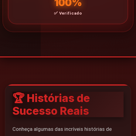
100%
✅ Verificado
📱 DOWNLOAD
APK
Download
Baixar
Instalar
🏆 Histórias de
Sucesso Reais
Conheça algumas das incríveis histórias de
🌐 SOCIAL & CONTATO