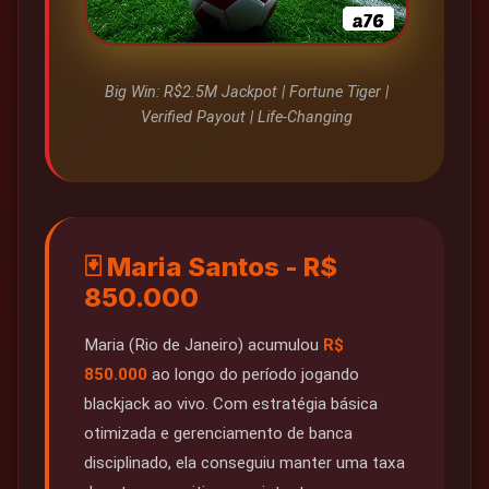
Big Win: R$2.5M Jackpot | Fortune Tiger |
Verified Payout | Life-Changing
🃏 Maria Santos - R$
850.000
Maria (Rio de Janeiro) acumulou
R$
850.000
ao longo do período jogando
blackjack ao vivo. Com estratégia básica
otimizada e gerenciamento de banca
disciplinado, ela conseguiu manter uma taxa