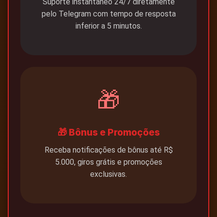
Suporte instantâneo 24/7 diretamente
pelo Telegram com tempo de resposta
inferior a 5 minutos.
🎁
🎁 Bônus e Promoções
Receba notificações de bônus até R$
5.000, giros grátis e promoções
exclusivas.