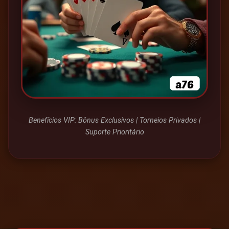
Benefícios VIP: Bônus Exclusivos | Torneios Privados |
Suporte Prioritário