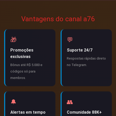
Vantagens do canal a76
🎁
💬
Promoções
Suporte 24/7
exclusivas
Respostas rápidas direto
Bônus até R$ 5.000 e
no Telegram.
códigos só para
membros.
🔔
👥
Alertas em tempo
Comunidade 88K+