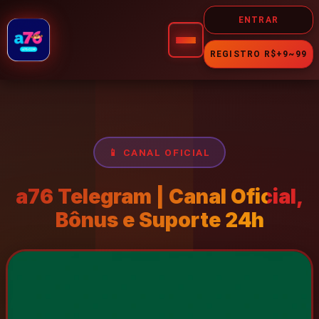
ENTRAR
REGISTRO R$+9~99
🎰 JOGOS
📱 CANAL OFICIAL
Slot
a76 Telegram | Canal Oficial,
Cassino
Bônus e Suporte 24h
Fortune
Jogos