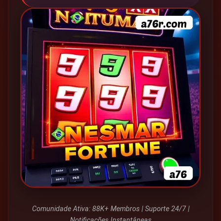
Comunidade Ativa: 88K+ Membros | Suporte 24/7 |
Notificações Instantâneas