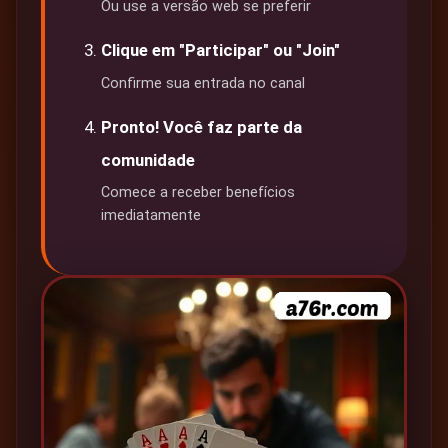
Ou use a versão web se preferir
Clique em "Participar" ou "Join"
Confirme sua entrada no canal
Pronto! Você faz parte da
comunidade
Comece a receber benefícios
imediatamente