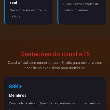
real
Dicas e experiências de
Novas ofertas e sorteios
outros jogadores.
na hora.
Destaques do canal a76
Canal oficial com números reais. Grátis para entrar e com
benefícios exclusivos para membros.
88K+
Membros
Comunidade ativa no Brasil. Dicas, sorteios e suporte direto no
app.