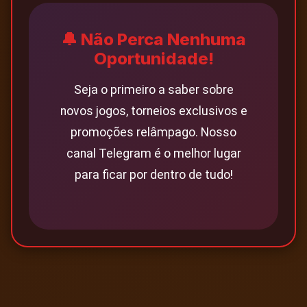
🔔 Não Perca Nenhuma
Oportunidade!
Seja o primeiro a saber sobre
novos jogos, torneios exclusivos e
promoções relâmpago. Nosso
canal Telegram é o melhor lugar
para ficar por dentro de tudo!