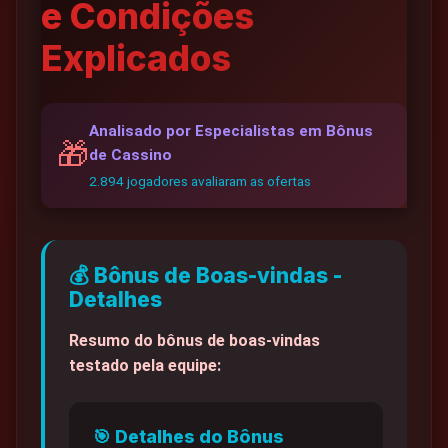
e Condições
📱 Telegram
Explicados
📘 Facebook
Analisado por Especialistas em Bônus
🎁
de Cassino
2.894 jogadores avaliaram as ofertas
💰 Bônus de Boas-vindas -
Detalhes
Resumo do bônus de boas-vindas
testado pela equipe:
🎯 Detalhes do Bônus