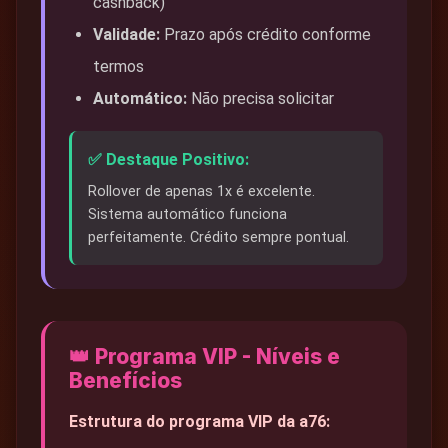
cashback)
Validade:
Prazo após crédito conforme
termos
Automático:
Não precisa solicitar
✅ Destaque Positivo:
Rollover de apenas 1x é excelente.
Sistema automático funciona
perfeitamente. Crédito sempre pontual.
👑 Programa VIP - Níveis e
Benefícios
Estrutura do programa VIP da a76: