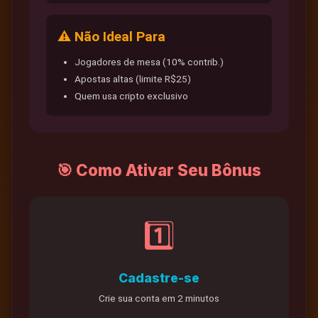
⚠️ Não Ideal Para
Jogadores de mesa (10% contrib.)
Apostas altas (limite R$25)
Quem usa cripto exclusivo
🎯 Como Ativar Seu Bônus
1️⃣
Cadastre-se
Crie sua conta em 2 minutos