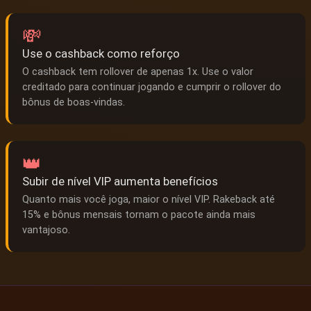
💸
Use o cashback como reforço
O cashback tem rollover de apenas 1x. Use o valor
creditado para continuar jogando e cumprir o rollover do
bônus de boas-vindas.
👑
Subir de nível VIP aumenta benefícios
Quanto mais você joga, maior o nível VIP. Rakeback até
15% e bônus mensais tornam o pacote ainda mais
vantajoso.