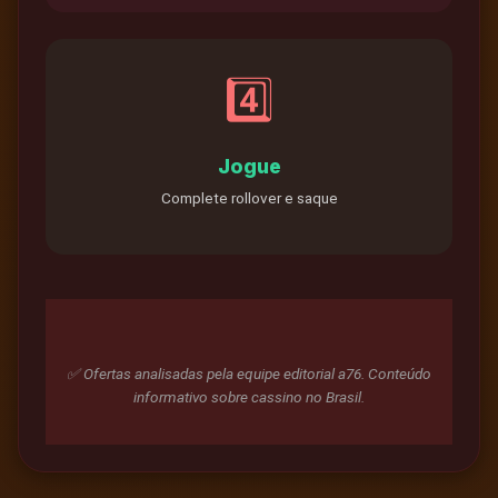
4️⃣
Jogue
Complete rollover e saque
✅ Ofertas analisadas pela equipe editorial a76. Conteúdo
informativo sobre cassino no Brasil.