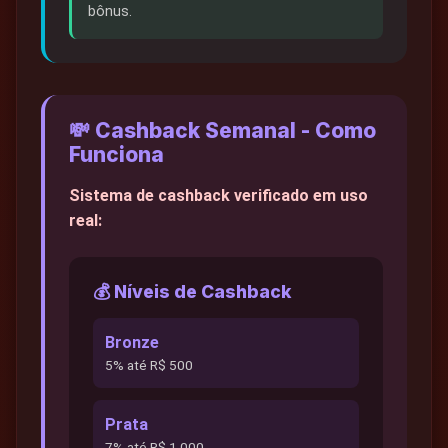
bônus.
💸 Cashback Semanal - Como
Funciona
Sistema de cashback verificado em uso
real:
💰 Níveis de Cashback
Bronze
5% até R$ 500
Prata
7% até R$ 1.000