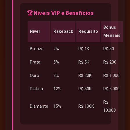
🏆 Níveis VIP e Benefícios
Bônus
Nível
Rakeback
Requisito
Mensais
Bronze
2%
R$ 1K
R$ 50
Prata
5%
R$ 5K
R$ 200
Ouro
8%
R$ 20K
R$ 1.000
Platina
12%
R$ 50K
R$ 3.000
R$
Diamante
15%
R$ 100K
10.000