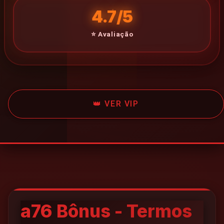
4.7/5
📱 DOWNLOAD
⭐ Avaliação
APK
Download
👑 VER VIP
Baixar
Instalar
a76 Bônus - Termos
🌐 SOCIAL & CONTATO